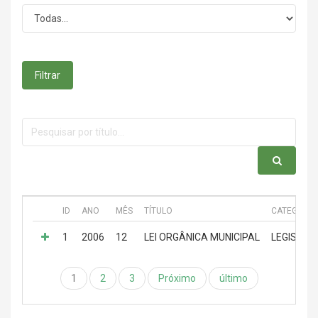
Filtrar
ID
ANO
MÊS
TÍTULO
CATEGORIA
1
2006
12
LEI ORGÂNICA MUNICIPAL
LEGISLAÇÃ
1
2
3
Próximo
último