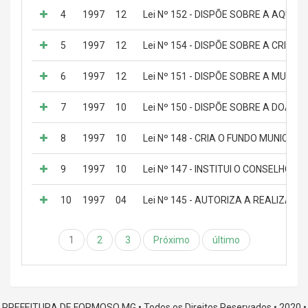
4
1997
12
Lei Nº 152 - DISPÕE SOBRE A AQUIS
5
1997
12
Lei Nº 154 - DISPÕE SOBRE A CRI
6
1997
12
Lei Nº 151 - DISPÕE SOBRE A MUNI
7
1997
10
Lei Nº 150 - DISPÕE SOBRE A DOAÇ
8
1997
10
Lei Nº 148 - CRIA O FUNDO MUNICIP
9
1997
10
Lei Nº 147 - INSTITUI O CONSELHO 
10
1997
04
Lei Nº 145 - AUTORIZA A REALIZAÇ
1
2
3
Próximo
último
PREFEITURA DE FORMOSO MG • Todos os Direitos Reservados • 2020 •