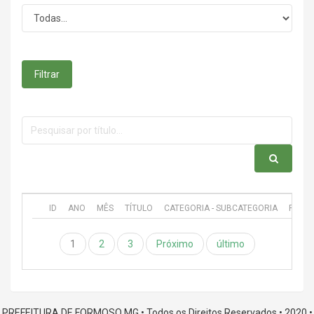
Filtrar
ID
ANO
MÊS
TÍTULO
CATEGORIA - SUBCATEGORIA
PUBL
1
2
3
Próximo
último
PREFEITURA DE FORMOSO MG • Todos os Direitos Reservados • 2020 •