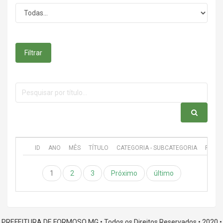
Filtrar
ID
ANO
MÊS
TÍTULO
CATEGORIA - SUBCATEGORIA
PUBL
1
2
3
Próximo
último
PREFEITURA DE FORMOSO MG • Todos os Direitos Reservados • 2020 •