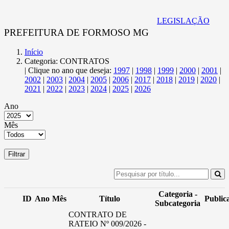
LEGISLAÇÃO
PREFEITURA DE FORMOSO MG
Início
Categoria: CONTRATOS
| Clique no ano que deseja:
1997
|
1998
|
1999
|
2000
|
2001
|
2002
|
2003
|
2004
|
2005
|
2006
|
2017
|
2018
|
2019
|
2020
|
2021
|
2022
|
2023
|
2024
|
2025
|
2026
Ano
Mês
Filtrar
Categoria -
ID
Ano
Mês
Título
Public
Subcategoria
CONTRATO DE
RATEIO Nº 009/2026 -