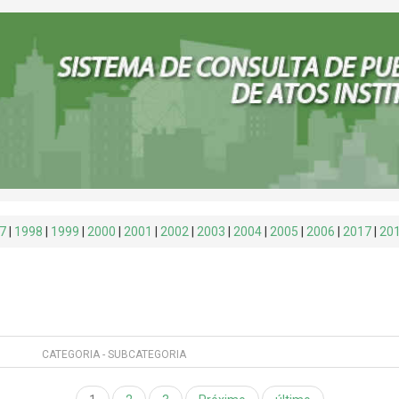
7
|
1998
|
1999
|
2000
|
2001
|
2002
|
2003
|
2004
|
2005
|
2006
|
2017
|
20
CATEGORIA - SUBCATEGORIA