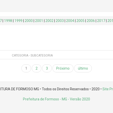
7
|
1998
|
1999
|
2000
|
2001
|
2002
|
2003
|
2004
|
2005
|
2006
|
2017
|
20
CATEGORIA - SUBCATEGORIA
1
2
3
Próximo
último
ITURA DE FORMOSO MG • Todos os Direitos Reservados • 2020 •
Site Pr
Prefeitura de Formoso - MG
- Versão 2020