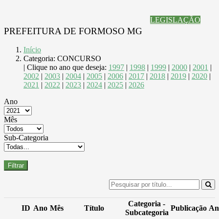
LEGISLAÇÃO
PREFEITURA DE FORMOSO MG
Início
Categoria: CONCURSO
| Clique no ano que deseja:
1997
|
1998
|
1999
|
2000
|
2001
|
2002
|
2003
|
2004
|
2005
|
2006
|
2017
|
2018
|
2019
|
2020
|
2021
|
2022
|
2023
|
2024
|
2025
|
2026
Ano
Mês
Sub-Categoria
Filtrar
Categoria -
ID
Ano
Mês
Título
Publicação
An
Subcategoria