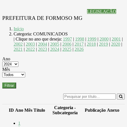
LEGISLAÇÃO
PREFEITURA DE FORMOSO MG
Início
Categoria: COMUNICADOS
| Clique no ano que deseja:
1997
|
1998
|
1999
|
2000
|
2001
|
2002
|
2003
|
2004
|
2005
|
2006
|
2017
|
2018
|
2019
|
2020
|
2021
|
2022
|
2023
|
2024
|
2025
|
2026
Ano
Mês
Filtrar
Categoria -
ID
Ano
Mês
Título
Publicação
Anexo
Subcategoria
1