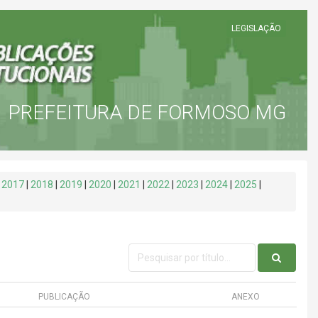
LEGISLAÇÃO
PREFEITURA DE FORMOSO MG
|
2017
|
2018
|
2019
|
2020
|
2021
|
2022
|
2023
|
2024
|
2025
|
PUBLICAÇÃO
ANEXO