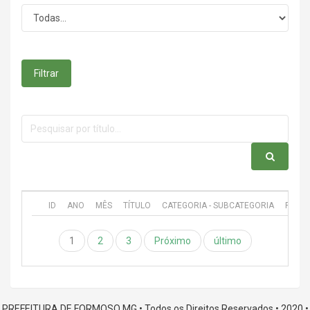
Filtrar
ID
ANO
MÊS
TÍTULO
CATEGORIA - SUBCATEGORIA
PUBL
1
2
3
Próximo
último
PREFEITURA DE FORMOSO MG • Todos os Direitos Reservados • 2020 •