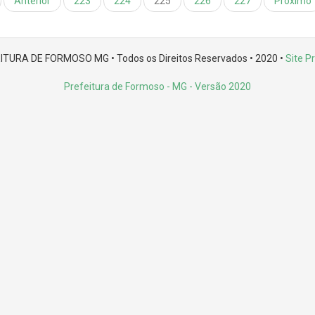
Anterior
223
224
225
226
227
Próximo
ITURA DE FORMOSO MG • Todos os Direitos Reservados • 2020 •
Site Pr
Prefeitura de Formoso - MG
- Versão 2020