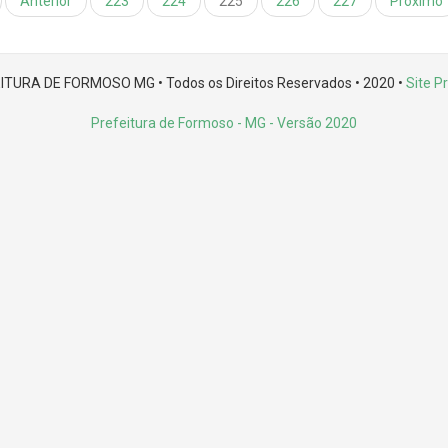
Anterior
223
224
225
226
227
Próximo
ITURA DE FORMOSO MG • Todos os Direitos Reservados • 2020 •
Site Pr
Prefeitura de Formoso - MG
- Versão 2020