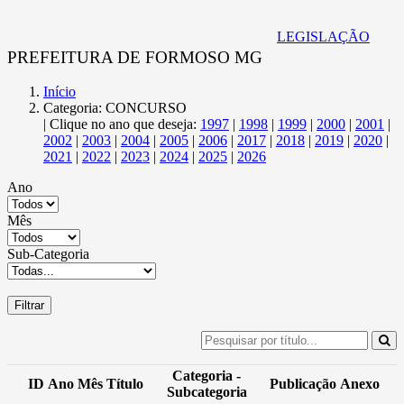
LEGISLAÇÃO
PREFEITURA DE FORMOSO MG
Início
Categoria: CONCURSO
| Clique no ano que deseja:
1997
|
1998
|
1999
|
2000
|
2001
|
2002
|
2003
|
2004
|
2005
|
2006
|
2017
|
2018
|
2019
|
2020
|
2021
|
2022
|
2023
|
2024
|
2025
|
2026
Ano
Mês
Sub-Categoria
Filtrar
Categoria -
ID
Ano
Mês
Título
Publicação
Anexo
Subcategoria