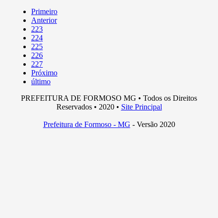
Primeiro
Anterior
223
224
225
226
227
Próximo
último
PREFEITURA DE FORMOSO MG • Todos os Direitos
Reservados • 2020 •
Site Principal
Prefeitura de Formoso - MG
- Versão 2020