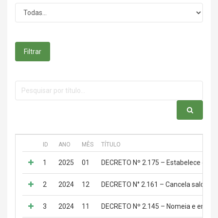
Filtrar
ID
ANO
MÊS
TÍTULO
1
2025
01
DECRETO Nº 2.175 – Estabelece o Calen
2
2024
12
DECRETO N° 2.161 – Cancela saldo de 
3
2024
11
DECRETO Nº 2.145 – Nomeia e empossa