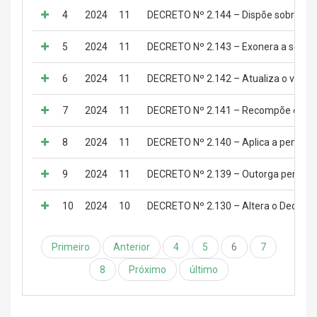
4
2024
11
DECRETO Nº 2.144 – Dispõe sobre a pa
5
2024
11
DECRETO Nº 2.143 – Exonera a servido
6
2024
11
DECRETO Nº 2.142 – Atualiza o valor 
7
2024
11
DECRETO Nº 2.141 – Recompõe os valor
8
2024
11
DECRETO Nº 2.140 – Aplica a penalida
9
2024
11
DECRETO Nº 2.139 – Outorga permissão
10
2024
10
DECRETO Nº 2.130 – Altera o Decreto n
Primeiro
Anterior
4
5
6
7
8
Próximo
último