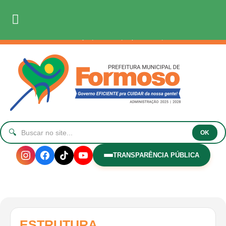
Faça seu login
Login
/
Webmail
Acesso à Informação
|
Ouvidoria
|
Mapa do Site
|
Privacidade
🔍
OK
TRANSPARÊNCIA PÚBLICA
ESTRUTURA